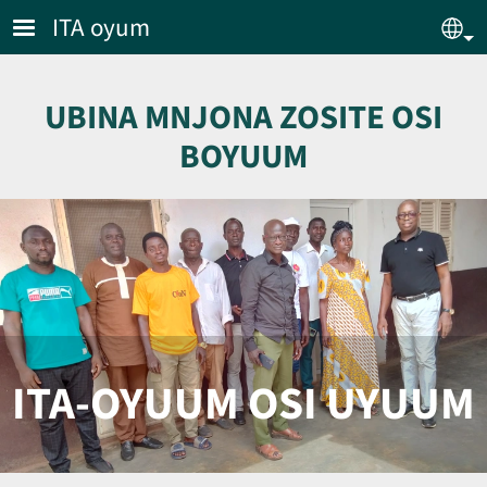
Skip to main content
ITA oyum
Sel
UBINA MNJONA ZOSITE OSI
BOYUUM
ITA-OYUUM OSI UYUUM