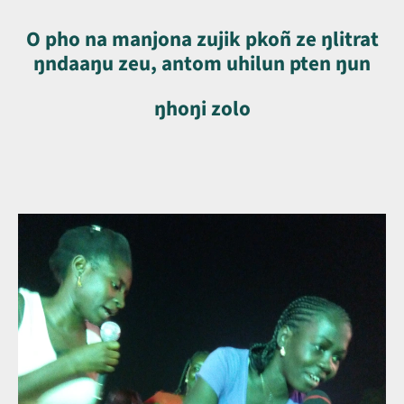
O pho na manjona zujik pkoñ ze ŋlitrat
ŋndaaŋu zeu, antom uhilun pten ŋun
ŋhoŋi zolo