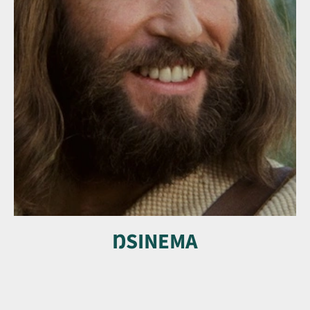
ŊSINEMA