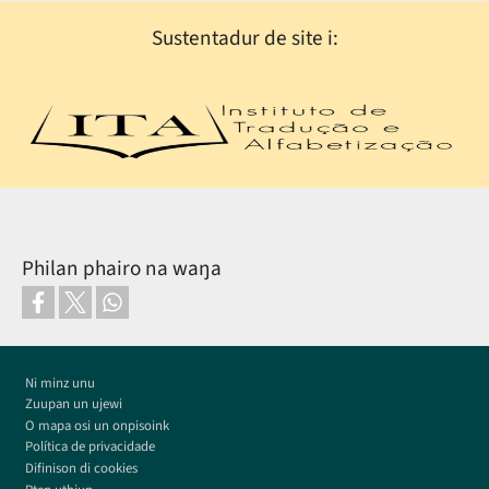
Sustentadur de site i:
Philan phairo na waŋa
Footer
Ni minz unu
Zuupan un ujewi
O mapa osi un onpisoink
Política de privacidade
Difinison di cookies