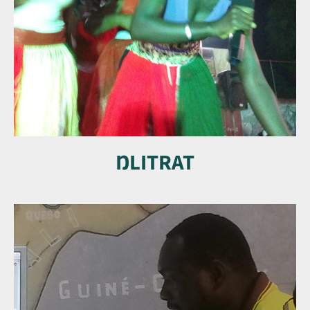
ŊLITRAT