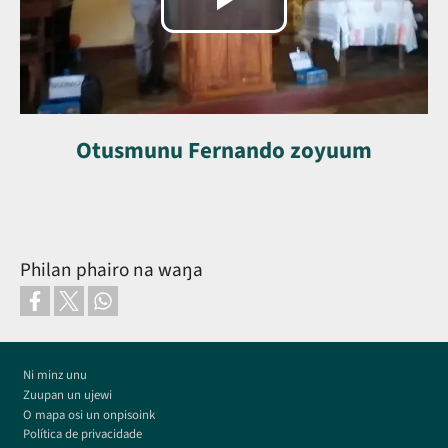
Reproduzir
vídeo
Otusmunu Fernando zoyuum
Philan phairo na waŋa
Footer
Ni minz unu
Zuupan un ujewi
O mapa osi un onpisoink
Política de privacidade