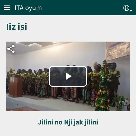
Skip to main content
ITA oyum
Sel
Iiz isi
Arquivo de vídeo
Reproduzir
vídeo
Jilini no Nji jak jilini